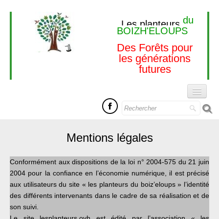
du
Les planteurs
BOIZH'ELOUPS
Des Forêts pour
les générations
futures
Actualités
Mentions légales
Accueil
Qui sommes nous ?
Conformément aux dispositions de la loi n° 2004-575 du 21 juin
2004 pour la confiance en l’économie numérique, il est précisé
Nos actions
aux utilisateurs du site « les planteurs du boiz’eloups » l’identité
des différents intervenants dans le cadre de sa réalisation et de
Faire un don
son suivi.
Le site lesplanteurs.ovh est édité par l’association « les